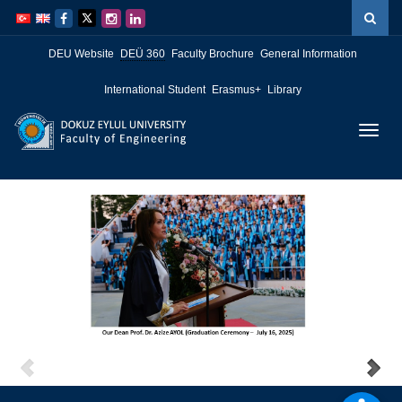
İçeriğe
Navigasyona
atla
atla
DEU Website
DEÜ 360
Faculty Brochure
General Information
International Student
Erasmus+
Library
Menüy
Geç