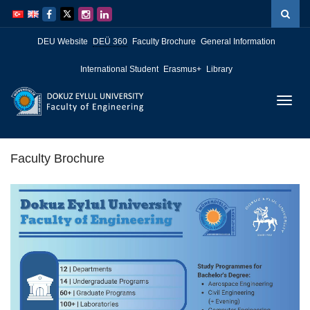
İçeriğe
Navigasyona
atla
atla
DEU Website
DEÜ 360
Faculty Brochure
General Information
International Student
Erasmus+
Library
Menüy
Geç
Faculty Brochure