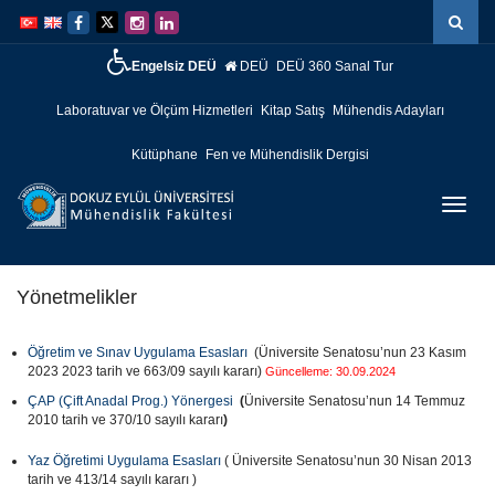
İçeriğe
Navigasyona
atla
atla
Engelsiz DEÜ
DEÜ
DEÜ 360 Sanal Tur
Laboratuvar ve Ölçüm Hizmetleri
Kitap Satış
Mühendis Adayları
Kütüphane
Fen ve Mühendislik Dergisi
Menüy
Geç
Yönetmelikler
Öğretim ve Sınav Uygulama Esasları
(Üniversite Senatosu’nun 23 Kasım
2023 2023 tarih ve 663/09 sayılı kararı)
Güncelleme: 30.09.2024
ÇAP (Çift Anadal Prog.) Yönergesi
(
Üniversite Senatosu’nun 14 Temmuz
2010 tarih ve 370/10 sayılı kararı
)
Yaz Öğretimi Uygulama Esasları
( Üniversite Senatosu’nun 30 Nisan 2013
tarih ve 413/14 sayılı kararı )