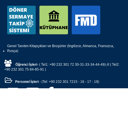
Genel Tanıtım Kitapçıkları ve Broşürler (İngilizce, Almanca, Fransızca,
Rusça)
Öğrenci İşleri
- ( Tel1: +90 232 301 72 30-31-33-34-44-49) /// ( Tel2:
+90 232 301 75 84-85-91 )
Personel İşleri
- (Tel: +90 232 301 7215 - 16 - 17 - 19)
© Dokuz Eylül Üniversitesi – Mühendislik Fakültesi —-
Görüş ve önerileriniz için lütfen tıklayınız.