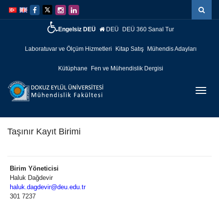
İçeriğe
Navigasyona
atla
atla
Engelsiz DEÜ
DEÜ
DEÜ 360 Sanal Tur
Laboratuvar ve Ölçüm Hizmetleri
Kitap Satış
Mühendis Adayları
Kütüphane
Fen ve Mühendislik Dergisi
Menüy
Geç
Taşınır Kayıt Birimi
Birim Yöneticisi
Haluk Dağdevir
haluk.dagdevir@deu.edu.tr
301 7237