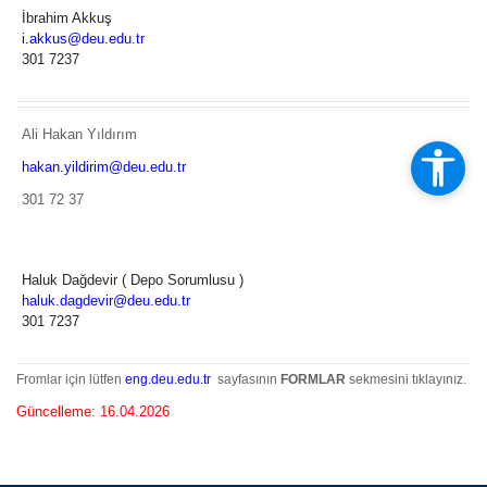
İbrahim Akkuş
i.akkus@deu.edu.tr
301 7237
Ali Hakan Yıldırım
hakan.yildirim@deu.edu.tr
301 72 37
Haluk Dağdevir ( Depo Sorumlusu )
haluk.dagdevir@deu.edu.tr
301 7237
Fromlar için lütfen
eng.deu.edu.tr
sayfasının
FORMLAR
sekmesini tıklayınız.
Güncelleme: 16.04.2026