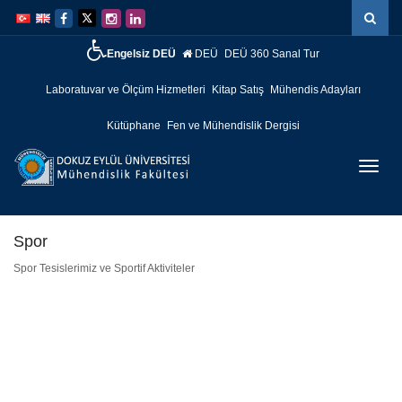
İçeriğe
Navigasyona
atla
atla
Engelsiz DEÜ
DEÜ
DEÜ 360 Sanal Tur
Laboratuvar ve Ölçüm Hizmetleri
Kitap Satış
Mühendis Adayları
Kütüphane
Fen ve Mühendislik Dergisi
Menüy
Geç
Spor
Spor Tesislerimiz ve Sportif Aktiviteler