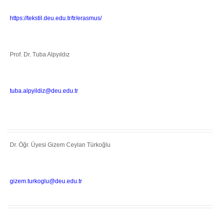
https://tekstil.deu.edu.tr/tr/erasmus/
Prof. Dr. Tuba Alpyıldız
tuba.alpyildiz@deu.edu.tr
Dr. Öğr. Üyesi Gizem Ceylan Türkoğlu
gizem.turkoglu@deu.edu.tr