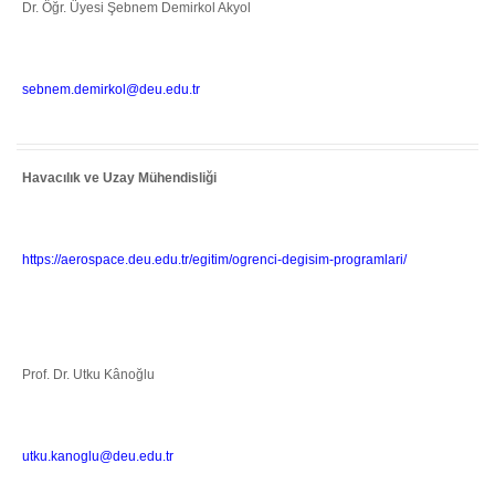
Dr. Öğr. Üyesi Şebnem Demirkol Akyol
sebnem.demirkol@deu.edu.tr
Havacılık ve Uzay Mühendisliği
https://aerospace.deu.edu.tr/egitim/ogrenci-degisim-programlari/
Prof. Dr. Utku Kânoğlu
utku.kanoglu@deu.edu.tr