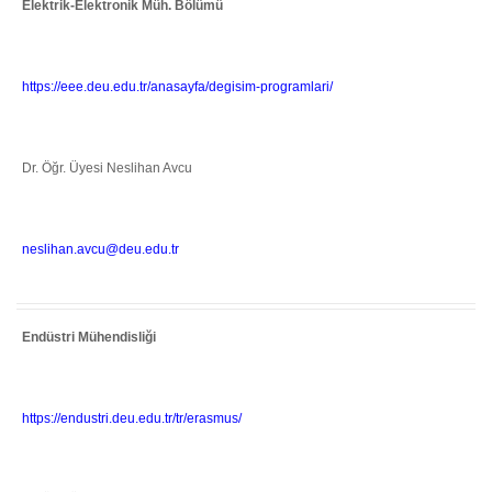
Elektrik-Elektronik Müh. Bölümü
https://eee.deu.edu.tr/anasayfa/degisim-programlari/
Dr. Öğr. Üyesi Neslihan Avcu
neslihan.avcu@deu.edu.tr
Endüstri Mühendisliği
https://endustri.deu.edu.tr/tr/erasmus/