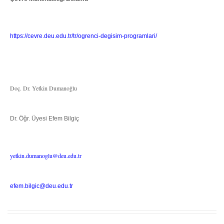
https://cevre.deu.edu.tr/tr/ogrenci-degisim-programlari/
Doç. Dr. Yetkin Dumanoğlu
Dr. Öğr. Üyesi Efem Bilgiç
yetkin.dumanoglu@deu.edu.tr
efem.bilgic@deu.edu.tr