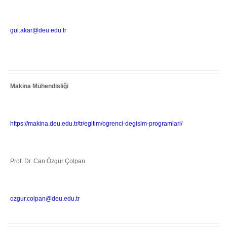
gul.akar@deu.edu.tr
Makina Mühendisliği
https://makina.deu.edu.tr/tr/egitim/ogrenci-degisim-programlari/
Prof. Dr. Can Özgür Çolpan
ozgur.colpan@deu.edu.tr