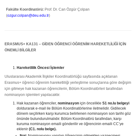
Fakülte Koordinatörü:
Prof. Dr. Can Özgür Çolpan
(
ozgur.colpan@deu.edu.tr
)
ERASMUS+ KA131 – GİDEN ÖĞRENCİ ÖĞRENİM HAREKETLİLİĞİ İÇİN
ÖNEMLİ BİLGİLER
Hareketlilik Öncesi İşlemler
Uluslararası Akademik İlişkiler Koordinatörlüğü sayfasında açıklanan
Erasmus+ öğrenci öğrenim hareketliliği yerleştirme sonuçlarına göre değişim
için gitmeye hak kazanan öğrencilerin, Bölüm Koordinatörleri tarafından
nominasyon işlemleri yapılacaktır.
Hak kazanan öğrenciler,
nominasyon
için öncelikle
S1 no.lu belgeyi
doldurarak e-mail ile Bölüm Koordinatörlerine iletmelidir. Gidilecek
dönem seçilirken karşı kurumca belirlenen nominasyon son tarihi göz
önünde bulundurulmalıdır. Bölüm Koordinatörü tarafından, karşı
kuruma nominasyon emaili gönderilir ve öğrencinin emaili CC’ye
eklenir
(C1. nolu belge).
Not:
Nominasyonu yapılan öğrencinin gitmekten vazgeçmesi