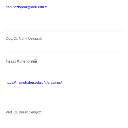
nahit.oztoprak@deu.edu.tr
Doç. Dr. Nahit Öztoprak
İnşaat Mühendisliği
https://insmuh.deu.edu.tr/tr/erasmus/
Prof. Dr. Burak Şengöz