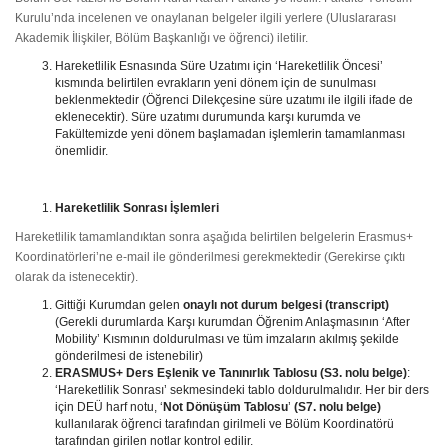
Kurulu’nda incelenen ve onaylanan belgeler ilgili yerlere (Uluslararası
Akademik İlişkiler, Bölüm Başkanlığı ve öğrenci) iletilir.
Hareketlilik Esnasında Süre Uzatımı için ‘Hareketlilik Öncesi’
kısmında belirtilen evrakların yeni dönem için de sunulması
beklenmektedir (Öğrenci Dilekçesine süre uzatımı ile ilgili ifade de
eklenecektir). Süre uzatımı durumunda karşı kurumda ve
Fakültemizde yeni dönem başlamadan işlemlerin tamamlanması
önemlidir.
Hareketlilik Sonrası İşlemleri
Hareketlilik tamamlandıktan sonra aşağıda belirtilen belgelerin Erasmus+
Koordinatörleri’ne e-mail ile gönderilmesi gerekmektedir (Gerekirse çıktı
olarak da istenecektir).
Gittiği Kurumdan gelen
onaylı not durum belgesi (transcript)
(Gerekli durumlarda Karşı kurumdan Öğrenim Anlaşmasının ‘After
Mobility’ Kısmının doldurulması ve tüm imzaların akılmış şekilde
gönderilmesi de istenebilir)
ERASMUS+ Ders Eşlenik ve Tanınırlık Tablosu
(S3. nolu belge)
:
‘Hareketlilik Sonrası’ sekmesindeki tablo doldurulmalıdır. Her bir ders
için DEÜ harf notu, ‘
Not Dönüşüm Tablosu
’
(S7. nolu belge)
kullanılarak öğrenci tarafından girilmeli ve Bölüm Koordinatörü
tarafından girilen notlar kontrol edilir.