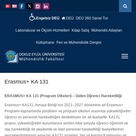
İçeriğe
Navigasyona
atla
atla
Engelsiz DEÜ
DEÜ
DEÜ 360 Sanal Tur
Laboratuvar ve Ölçüm Hizmetleri
Kitap Satış
Mühendis Adayları
Kütüphane
Fen ve Mühendislik Dergisi
Menüy
Geç
Erasmus+ KA 131
ERASMUS+ KA 131 (Program Ülkeleri) – Giden Öğrenci Hareketliliği
Erasmus+ KA131, Avrupa Birliği’nin 2021–2027 dönemine ait Erasmus+
Programı kapsamında yürütülen ve program ülkeleri arasında yükseköğretim
öğrenci ve personel hareketliliğini destekleyen bir alt faaliyettir. KA131
projesi, yükseköğretim kurumlarına verilen hibe yoluyla öğrenci öğrenim ve
staj hareketliliği ile akademik ve idari personel hareketliliği faaliyetlerinin
gerçekleştirilmesini amaçlar. KA131 projeleri, her yıl Avrupa Komisyonu ve