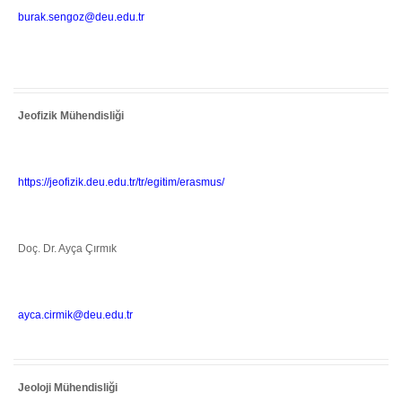
burak.sengoz@deu.edu.tr
Jeofizik Mühendisliği
https://jeofizik.deu.edu.tr/tr/egitim/erasmus/
Doç. Dr. Ayça Çırmık
ayca.cirmik@deu.edu.tr
Jeoloji Mühendisliği