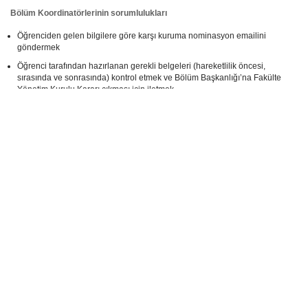
Bölüm Koordinatörlerinin sorumlulukları
Öğrenciden gelen bilgilere göre karşı kuruma nominasyon emailini
göndermek
Öğrenci tarafından hazırlanan gerekli belgeleri (hareketlilik öncesi,
sırasında ve sonrasında) kontrol etmek ve Bölüm Başkanlığı’na Fakülte
Yönetim Kurulu Kararı çıkması için iletmek
Fakülte’nin sorumlulukları
Bölüm Başkanlığı’ndan gelen belgeleri kontrol etmek
Yönetim Kurulu kararının bir kopyasını öğrenciye, Bölüme ve Uluslararası
Akademik İlişkiler Koordinatörlüğü’ne iletmek
ERASMUS+ STAJ GİDEN ÖĞRENCİ İÇİN ÖNEMLİ BİLGİLER
Hareketlilik Öncesi, Sırası ve Sonrası İşlemleri
Staj hareketliliği için aşağıda belirtilen belgeler Erasmus+ Koordinatörleri’ne
e-mail ile gönderilmelidir (Gerekirse çıktı olarak da istenecektir).