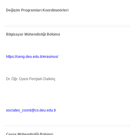
Değişim Programları Koordinatörleri
Bilgisayar Mühendisliği Bölümü
https://ceng.deu.edu.tr/erasmus/
Dr. Öğr. Üyesi Feriştah Dalkılıç
socrates_coord@cs.deu.edu.tr
Çevre Mühendisliği Bölümü