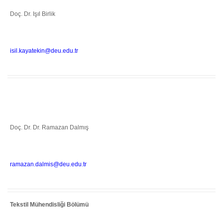
Doç. Dr. Işıl Birlik
isil.kayatekin@deu.edu.tr
Doç. Dr. Dr. Ramazan Dalmış
ramazan.dalmis@deu.edu.tr
Tekstil Mühendisliği Bölümü