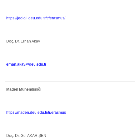
https://jeoloji.deu.edu.tr/tr/erasmus/
Doç. Dr. Erhan Akay
erhan.akay@deu.edu.tr
Maden Mühendisliği
https://maden.deu.edu.tr/tr/erasmus
Doç. Dr. Gül AKAR ŞEN