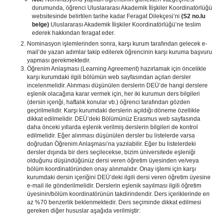
durumunda, öğrenci Uluslararası Akademik İlişkiler Koordinatörlüğü
websitesinde belirtilen tarihe kadar Feragat Dilekçesi’ni
(S2 no.lu
belge)
Uluslararası Akademik İlişkiler Koordinatörlüğü’ne teslim
ederek hakkından feragat eder.
Nominasyon işlemlerinden sonra, karşı kurum tarafından gelecek e-
mail’de yazan adımlar takip edilerek öğrencinin karşı kuruma başvuru
yapması gerekmektedir.
Öğrenim Anlaşması (Learning Agreement) hazırlamak için öncelikle
karşı kurumdaki ilgili bölümün web sayfasından açılan dersler
incelenmelidir. Alınması düşünülen derslerin DEÜ’de hangi derslere
eşlenik olacağına karar vermek için, her iki kurumun ders bilgileri
(dersin içeriği, haftalık konular vb.) öğrenci tarafından gözden
geçirilmelidir. Karşı kurumdaki derslerin açıldığı döneme özellikle
dikkat edilmelidir. DEÜ’deki Bölümünüz Erasmus web sayfasında
daha önceki yıllarda eşlenik verilmiş derslerin bilgileri de kontrol
edilmelidir. Eğer alınması düşünülen dersler bu listelerde varsa
doğrudan Öğrenim Anlaşması’na yazılabilir. Eğer bu listelerdeki
dersler dışında bir ders seçilecekse, bizim üniversitede eşleniği
olduğunu düşündüğünüz dersi veren öğretim üyesinden ve/veya
bölüm koordinatöründen onay alınmalıdır. Onay işlemi için karşı
kurumdaki dersin içeriğini DEÜ’deki ilgili dersi veren öğretim üyesine
e-mail ile gönderilmelidir. Derslerin eşlenik sayılması ilgili öğretim
üyesinin/bölüm koordinatörünün takdirindendir. Ders içeriklerinde en
az %70 benzerlik beklenmektedir. Ders seçiminde dikkat edilmesi
gereken diğer hususlar aşağıda verilmiştir: