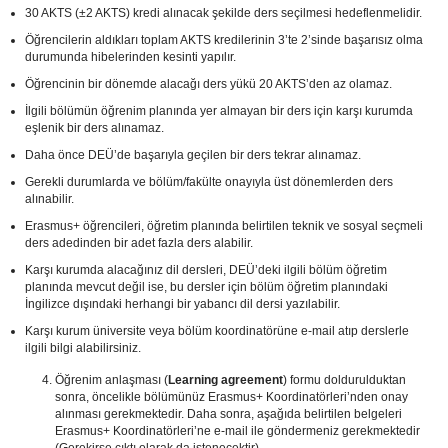
30 AKTS (±2 AKTS) kredi alınacak şekilde ders seçilmesi hedeflenmelidir.
Öğrencilerin aldıkları toplam AKTS kredilerinin 3’te 2’sinde başarısız olma
durumunda hibelerinden kesinti yapılır.
Öğrencinin bir dönemde alacağı ders yükü 20 AKTS’den az olamaz.
İlgili bölümün öğrenim planında yer almayan bir ders için karşı kurumda
eşlenik bir ders alınamaz.
Daha önce DEÜ’de başarıyla geçilen bir ders tekrar alınamaz.
Gerekli durumlarda ve bölüm/fakülte onayıyla üst dönemlerden ders
alınabilir.
Erasmus+ öğrencileri, öğretim planında belirtilen teknik ve sosyal seçmeli
ders adedinden bir adet fazla ders alabilir.
Karşı kurumda alacağınız dil dersleri, DEÜ’deki ilgili bölüm öğretim
planında mevcut değil ise, bu dersler için bölüm öğretim planındaki
İngilizce dışındaki herhangi bir yabancı dil dersi yazılabilir.
Karşı kurum üniversite veya bölüm koordinatörüne e-mail atıp derslerle
ilgili bilgi alabilirsiniz.
Öğrenim anlaşması (
Learning agreement
) formu doldurulduktan
sonra, öncelikle bölümünüz Erasmus+ Koordinatörleri’nden onay
alınması gerekmektedir. Daha sonra, aşağıda belirtilen belgeleri
Erasmus+ Koordinatörleri’ne e-mail ile göndermeniz gerekmektedir