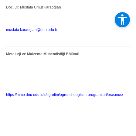
Doç. Dr. Mustafa Umut Karaoğlan
mustafa.karaoglan@deu.edu.tr
Metalurji ve Malzeme Mühendisliği Bölümü
https://mme.deu.edu.tr/tr/ogretim/ogrenci-degisim-programlari/erasmus/