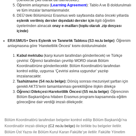
(Gerekirse çıktı olarak da istenecektir).
Öğrenim anlaşması (
Learning Agreement
): Tablo A ve B doldurulmalı
ve tüm imzalar tamamlanmalıdır.
DEÜ’deki Bölümünüz Erasmus web sayfasında daha önceki yıllarda
eşlenik verilmiş dersler dışındaki dersler için
ilgili öğretim
üyelerinden alınacak
onay e-mailları (toplu olarak .zip dosyası
içinde)
ERASMUS+ Ders Eşlenik ve Tanınırlık Tablosu
(S3 no.lu belge)
: Öğrenim
anlaşmasına göre ‘Hareketlilik Öncesi’ kısmı doldurulmalıdır.
Kabul mektubu
(karşı kurum tarafından gönderilecek) ve Türkçe
çevirisi: Öğrenci tarafından çevrilip WORD olarak Bölüm
Koordinatörüne gönderilecektir. Bölüm Koordinatörü tarafından
kontrol edilip, uygunsa ‘Çevirisi aslına uygundur’ yazılıp
imzalanacaktır.
Taahütname (S4 no.lu belge):
Dönüş sonrası mezuniyet şartları için
gerekli AKTS’lerin tamamlanması gerekliliğine ilişkin dilekçe
Öğrenci Dilekçesi-Hareketlilik Öncesi (S5 no.lu belge)
: Öğrencinin
Bölüm Başkanlığına hitaben Erasmus programı kapsamında eğitim
göreceğine dair verdiği imzalı dilekçedir.
Bölüm Koordinatörü tarafından belgeler kontrol edilip Bölüm Başkanlığı’na
Koordinatör imzalı dilekçe
(C2 no.lu belge)
ile birlikte bu belgeler iletilir.
Bölüm Üst Yazısı ile Bölüm Kurul Kararı Fakülte’ye iletilir. Fakülte Yönetim