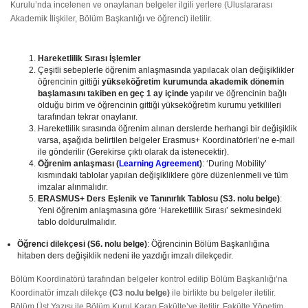
Kurulu’nda incelenen ve onaylanan belgeler ilgili yerlere (Uluslararası
Akademik İlişkiler, Bölüm Başkanlığı ve öğrenci) iletilir.
Hareketlilik Sırası İşlemler
Çeşitli sebeplerle öğrenim anlaşmasında yapılacak olan değişiklikler
öğrencinin gittiği
yükseköğretim
kurumunda akademik dönemin
başlamasını takiben en geç 1 ay içinde
yapılır ve öğrencinin bağlı
olduğu birim ve öğrencinin gittiği yükseköğretim kurumu yetkilileri
tarafından tekrar onaylanır.
Hareketlilik sırasında öğrenim alınan derslerde herhangi bir değişiklik
varsa, aşağıda belirtilen belgeler Erasmus+ Koordinatörleri’ne e-mail
ile gönderilir (Gerekirse çıktı olarak da istenecektir).
Öğrenim anlaşması (
Learning Agreement
)
: ‘During Mobility’
kısmındaki tablolar yapılan değişikliklere göre düzenlenmeli ve tüm
imzalar alınmalıdır.
ERASMUS+ Ders Eşlenik ve Tanınırlık Tablosu (S3. nolu belge)
:
Yeni öğrenim anlaşmasına göre ‘Hareketlilik Sırası’ sekmesindeki
tablo doldurulmalıdır.
Öğrenci dilekçesi (S6. nolu belge)
: Öğrencinin Bölüm Başkanlığına
hitaben ders değişiklik nedeni ile yazdığı imzalı dilekçedir.
Bölüm Koordinatörü tarafından belgeler kontrol edilip Bölüm Başkanlığı’na
Koordinatör imzalı dilekçe
(C3 no.lu belge)
ile birlikte bu belgeler iletilir.
Bölüm Üst Yazısı ile Bölüm Kurul Kararı Fakülte’ye iletilir. Fakülte Yönetim