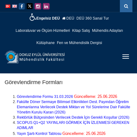
İçeriğe
Navigasyona
atla
atla
Engelsiz DEÜ
DEÜ
DEÜ 360 Sanal Tur
Laboratuvar ve Ölçüm Hizmetleri
Kitap Satış
Mühendis Adayları
Kütüphane
Fen ve Mühendislik Dergisi
Menüy
Geç
Görevlendirme Formları
Güncelleme: 25.06.2026
Görevlendirme Formu 31.03.2026
Fakülte Döner Sermaye Bilimsel Etkinlikleri Dest. Payından Öğretim
Elemanlarına Verilecek Destek Miktarı ve Yol Sürelerine Dair Fakülte
Yönetim Kurulu Kararı (2026)
Rektörlük Bütçesinden Verilecek Destek İçin Gerekli Koşullar (2026)
SCOPUS Q1+Q2 YAYINLARI GÖRMEK İÇİN İZLENMESİ GEREKEN
ADIMLAR
Güncelleme: 25.06.2026
Yayın Şartı Kontrol Tablosu