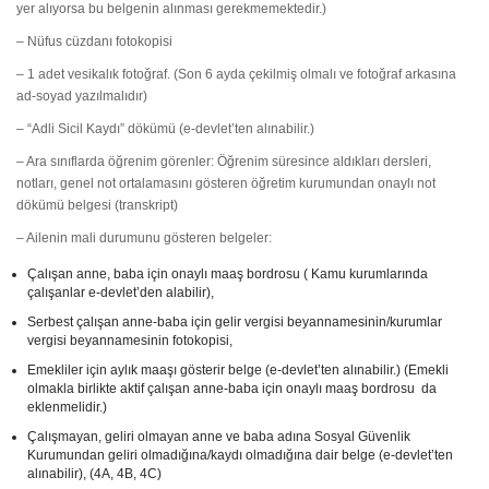
yer alıyorsa bu belgenin alınması gerekmemektedir.)
– Nüfus cüzdanı fotokopisi
– 1 adet vesikalık fotoğraf. (Son 6 ayda çekilmiş olmalı ve fotoğraf arkasına
ad-soyad yazılmalıdır)
– “Adli Sicil Kaydı” dökümü (e-devlet’ten alınabilir.)
– Ara sınıflarda öğrenim görenler: Öğrenim süresince aldıkları dersleri,
notları, genel not ortalamasını gösteren öğretim kurumundan onaylı not
dökümü belgesi (transkript)
– Ailenin mali durumunu gösteren belgeler:
Çalışan anne, baba için onaylı maaş bordrosu ( Kamu kurumlarında
çalışanlar e-devlet’den alabilir),
Serbest çalışan anne-baba için gelir vergisi beyannamesinin/kurumlar
vergisi beyannamesinin fotokopisi,
Emekliler için aylık maaşı gösterir belge (e-devlet’ten alınabilir.) (Emekli
olmakla birlikte aktif çalışan anne-baba için onaylı maaş bordrosu da
eklenmelidir.)
Çalışmayan, geliri olmayan anne ve baba adına Sosyal Güvenlik
Kurumundan geliri olmadığına/kaydı olmadığına dair belge (e-devlet’ten
alınabilir), (4A, 4B, 4C)