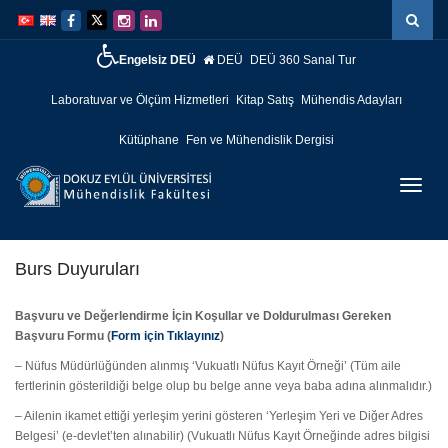
İçeriğe
Navigasyona
atla
atla
Engelsiz DEÜ
DEÜ
DEÜ 360 Sanal Tur
Laboratuvar ve Ölçüm Hizmetleri
Kitap Satış
Mühendis Adayları
Kütüphane
Fen ve Mühendislik Dergisi
Menüy
Geç
Burs Duyuruları
Başvuru ve Değerlendirme İçin Koşullar ve Doldurulması Gereken
Başvuru Formu (
Form için Tıklayınız
)
– Nüfus Müdürlüğünden alınmış ‘Vukuatlı Nüfus Kayıt Örneği’ (Tüm aile
fertlerinin gösterildiği belge olup bu belge anne veya baba adına alınmalıdır.)
– Ailenin ikamet ettiği yerleşim yerini gösteren ‘Yerleşim Yeri ve Diğer Adres
Belgesi’ (e-devlet’ten alınabilir) (Vukuatlı Nüfus Kayıt Örneğinde adres bilgisi